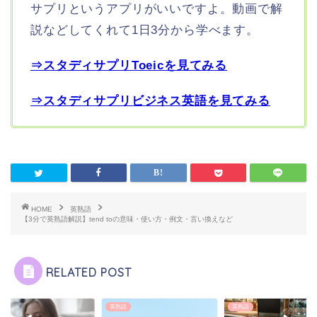
サプリというアプリがいいですよ。動画で解
説などしてくれて1日3分から学べます。
⇒スタディサプリToeicを見てみる
⇒スタディサプリビジネス英語を見てみる
HOME
英熟語
【3分で英熟語解説】tend toの意味・使い方・例文・言い換えなど
RELATED POST
語
英熟語
英熟語