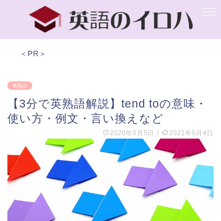
＜PR＞
英熟語
【3分で英熟語解説】tend toの意味・
使い方・例文・言い換えなど
2020年5月5日
/
2021年5月4日