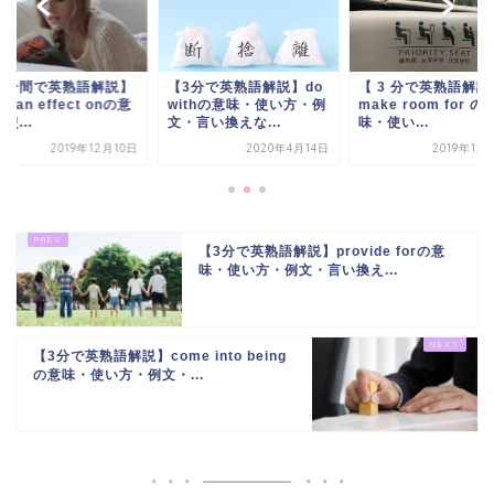
３分間で英熟語解説】
【3分で英熟語解説】do
【 3 分で英熟語解説
ve an effect onの意
withの意味・使い方・例
make room for の
使...
文・言い換えな...
味・使い...
2019年12月10日
2020年4月14日
2019年12
【3分で英熟語解説】provide forの意
味・使い方・例文・言い換え...
【3分で英熟語解説】come into being
の意味・使い方・例文・...