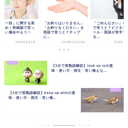
もう一回」に関する英
「お釣りはいりません」
「ごめんなさい」を
まとめ！再確認で言っ
「お釣りをください」を
で言うと？ビジネス
欲しい場合やもう一
英語で言うと？チップ
ール・英語が苦手で
.
に...
る...
2020年3月2日
2019年12月20日
2019年1
【3分で英熟語解説】look up toの意
味・使い方・例文・言い換えな...
【3分で英熟語解説】keep up withの意
味・使い方・例文・言い換...