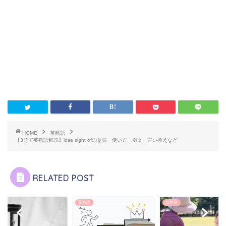
HOME
英熟語
【3分で英熟語解説】lose sight ofの意味・使い方・例文・言い換えなど
RELATED POST
語
英熟語
英熟語