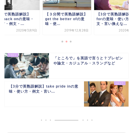
3分で英熟語解説】
【３分間で英熟語解説】
【3分で英熟語解説】s
ok back onの意味・
get the better ofの意
forの意味・使い方
方・例文・...
味・使...
文・言い換えな...
2020年3月9日
2019年12月28日
2020年6
「ところで」を英語で言うと？プレゼン
や論文・カジュアル・スラングなど
【3分で英熟語解説】take pride inの意
味・使い方・例文・言い...